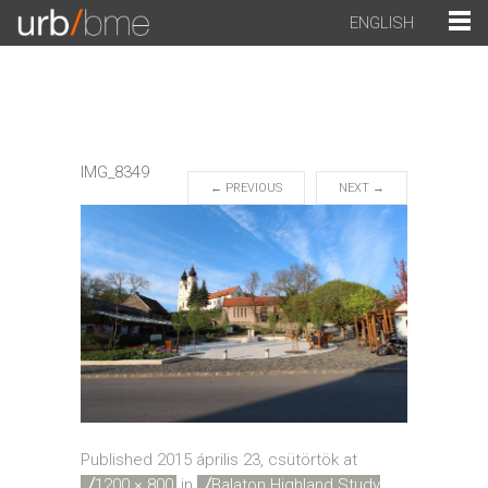
ENGLISH
IMG_8349
←
PREVIOUS
NEXT
→
Published
2015 április 23, csütörtök
at
1200 × 800
in
Balaton Highland Study