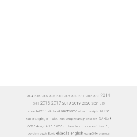
2014
2006
2007
2008
2009
2010
2011
2012
2013
2004
2005
2016
2017
2020
2018
2019
2021
a25
2015
alkotohet2016
alkotóhét
alkotótábor
alumni
bevép
BSc
brutál
DANUrB
call
changing climates
cikk
complex design
courses
díj
demo
designLAB
diploma
diploma terv
dla
doconf
duna
előadás
english
egyetem
Egyéb
erasmus
egyéb
epalap2016