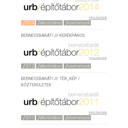
részletek
2014
alkotótábor
események
BERNECEBARÁTI /// KERÉKPÁROS
részletek
2012
alkotótábor
események
BERNECEBARÁTI /// TÉR_KÉP /
KÖZTERÜLETEK
részletek
2011
alkotótábor
események