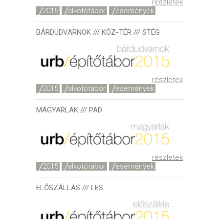
részletek
2015
alkotótábor
események
BÁRDUDVARNOK /// KÖZ-TÉR /// STÉG
részletek
2015
alkotótábor
események
MAGYARLAK /// PAD
részletek
2015
alkotótábor
események
ELŐSZÁLLÁS /// LES