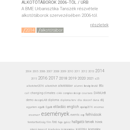
ALKOTÓTÁBOROK 2006-TÓL / URB
A BME Urbanisztika Tanszék részvétele
alkotótáborok szervezésében 2006-tól.
részletek
2014
alkotótábor
2014
2006
2007
2008
2009
2010
2011
2012
2013
2004
2005
2016
2017
2020
2018
2019
2021
a25
2015
alkotohet2016
alkotóhét
alkotótábor
alumni
bevép
BSc
brutál
DANUrB
call
changing climates
cikk
complex design
courses
díj
demo
designLAB
diploma
diploma terv
dla
doconf
duna
előadás
english
egyetem
Egyéb
erasmus
egyéb
epalap2016
események
felhívások
events
erasmus+
exp
hallgatói tervek
hírek
fotó
fenntarthatóság
film
gyász
fuga
kiállítás
komplex
interjú
kiadvány
kiskomplex
kereszt