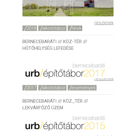
részletek
2018
alkotótábor
hírek
BERNECEBARÁTI /// KÖZ-TÉR ///
HŰTŐHELYSÉG LEFEDÉSE
részletek
2017
alkotótábor
események
BERNECEBARÁTI /// KÖZ_TÉR ///
LEKVÁRFŐZŐ ÜZEM