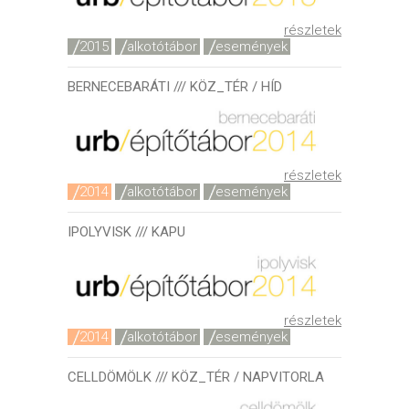
részletek
2015
alkotótábor
események
BERNECEBARÁTI /// KÖZ_TÉR / HÍD
részletek
2014
alkotótábor
események
IPOLYVISK /// KAPU
részletek
2014
alkotótábor
események
CELLDÖMÖLK /// KÖZ_TÉR / NAPVITORLA