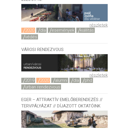
részletek
2020
dla
események
kiállítás
védés
VÁROSI RENDEZVOUS
részletek
2019
2020
alumni
dla
phd
urban rendezvous
EGER – ATTRAKTÍV EMELŐBERENDEZÉS //
TERVPÁLYÁZAT // DÍJAZOTT OKTATÓINK