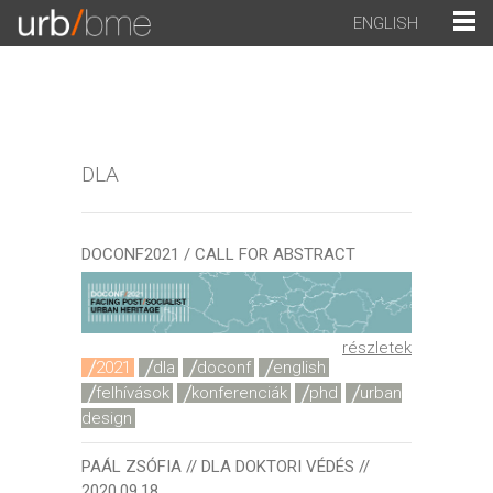
ENGLISH
DLA
DOCONF2021 / CALL FOR ABSTRACT
részletek
2021
dla
doconf
english
felhívások
konferenciák
phd
urban
design
PAÁL ZSÓFIA // DLA DOKTORI VÉDÉS //
2020.09.18.