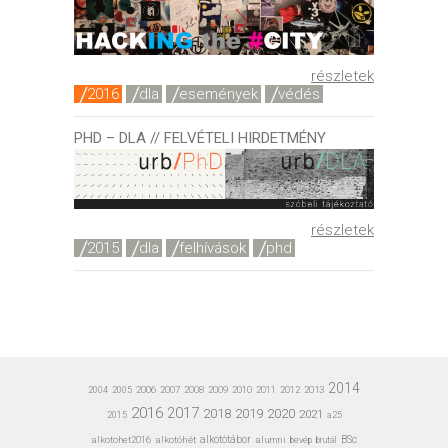
részletek
2016
dla
események
védés
PHD – DLA // FELVÉTELI HIRDETMÉNY
részletek
2015
dla
felhívások
phd
2014
2006
2007
2008
2009
2010
2011
2012
2013
2004
2005
2016
2017
2020
2018
2019
2021
a25
2015
alkotohet2016
alkotóhét
alkotótábor
alumni
bevép
BSc
brutál