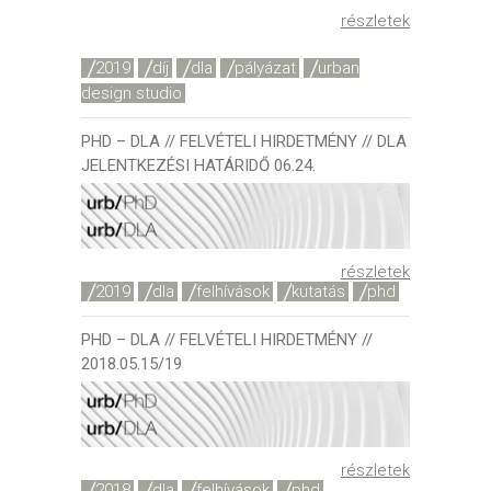
részletek
2019
díj
dla
pályázat
urban
design studio
PHD – DLA // FELVÉTELI HIRDETMÉNY // DLA
JELENTKEZÉSI HATÁRIDŐ 06.24.
részletek
2019
dla
felhívások
kutatás
phd
PHD – DLA // FELVÉTELI HIRDETMÉNY //
2018.05.15/19
részletek
2018
dla
felhívások
phd