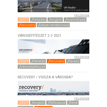
részletek
2021
előadás
english
események
recovery
urban rendezvous
VÁROSÉPÍTÉSZET 2 // 2021
részletek
2021
oktatás
recovery
tavasz
városépítészet
RECOVERY / VISSZA A VÁROSBA?
részletek
2021
english
felhívások
hírek