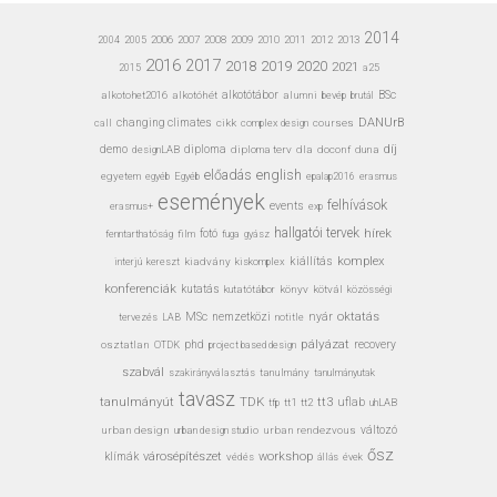
2014
2006
2007
2008
2009
2010
2011
2012
2013
2004
2005
2016
2017
2020
2018
2019
2021
a25
2015
alkotohet2016
alkotóhét
alkotótábor
alumni
bevép
BSc
brutál
DANUrB
call
changing climates
cikk
complex design
courses
díj
demo
designLAB
diploma
diploma terv
dla
doconf
duna
előadás
english
egyetem
Egyéb
erasmus
egyéb
epalap2016
események
felhívások
events
erasmus+
exp
hallgatói tervek
hírek
fotó
fenntarthatóság
film
gyász
fuga
kiállítás
komplex
interjú
kiadvány
kiskomplex
kereszt
konferenciák
kutatás
kutatótábor
könyv
kötvál
közösségi
MSc
nyár
oktatás
nemzetközi
tervezés
LAB
notitle
pályázat
osztatlan
phd
recovery
OTDK
project based design
szabvál
tanulmány
tanulmányutak
szakirányválasztás
tavasz
TDK
tanulmányút
tt3
uflab
tt1
tt2
uhLAB
tfp
urban design
urban design studio
urban rendezvous
változó
ősz
városépítészet
workshop
klímák
védés
állás
évek