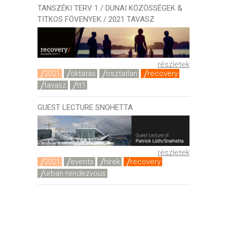
TANSZÉKI TERV 1 / DUNAI KÖZÖSSÉGEK &
TITKOS FÖVENYEK / 2021 TAVASZ
részletek
2021
oktatás
osztatlan
recovery
tavasz
tt1
GUEST LECTURE SNOHETTA
részletek
2021
events
hírek
recovery
urban rendezvous