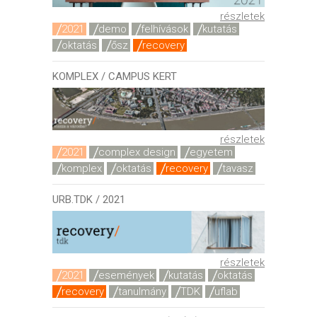
részletek
2021
demo
felhívások
kutatás
oktatás
ősz
recovery
KOMPLEX / CAMPUS KERT
részletek
2021
complex design
egyetem
komplex
oktatás
recovery
tavasz
URB.TDK / 2021
részletek
2021
események
kutatás
oktatás
recovery
tanulmány
TDK
uflab