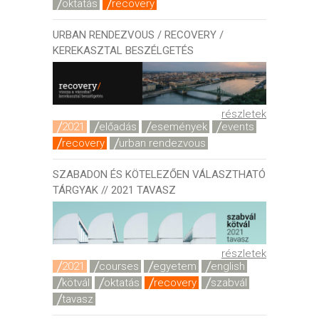
oktatás
recovery
URBAN RENDEZVOUS / RECOVERY /
KEREKASZTAL BESZÉLGETÉS
részletek
2021
előadás
események
events
recovery
urban rendezvous
SZABADON ÉS KÖTELEZŐEN VÁLASZTHATÓ
TÁRGYAK // 2021 TAVASZ
részletek
2021
courses
egyetem
english
kötvál
oktatás
recovery
szabvál
tavasz