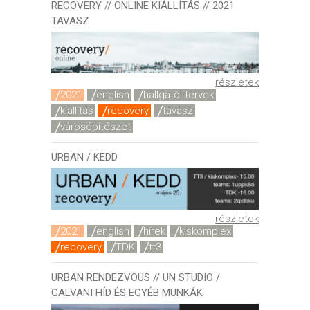
RECOVERY // ONLINE KIÁLLÍTÁS // 2021
TAVASZ
részletek
2021
english
hallgatói tervek
kiállítás
recovery
tavasz
városépítészet
URBAN / KEDD
részletek
2021
english
hírek
kiskomplex
recovery
TDK
tt3
URBAN RENDEZVOUS // UN STUDIO /
GALVANI HÍD ÉS EGYÉB MUNKÁK