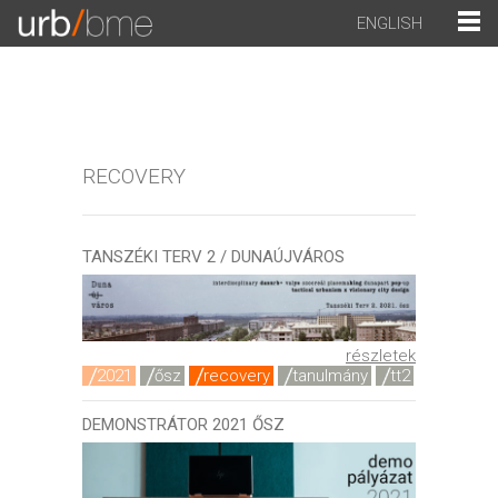
ENGLISH
RECOVERY
TANSZÉKI TERV 2 / DUNAÚJVÁROS
részletek
2021
ősz
recovery
tanulmány
tt2
DEMONSTRÁTOR 2021 ŐSZ