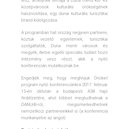
lesz, amelynek témája a Duna menti kis- és
középvárosok kulturális örökségének
hasznosítása, egy dunai kulturális turisztikai
brand kidolgozása.
A programban hat ország negyven partnere,
köztük vezető egyetemek, turisztikai
szolgáltatók, Duna menti városok és
megyék, illetve egyéb speciális tudást hozó
intézmény vesz részt, akik a nyitó
konferencián mutatkoznak be.
Engedjék meg, hogy meghívjuk Önöket
program nyitó konferenciánkra 2017. február
15-én délután a budapesti A38 hajó
fedélzetére, ahol többet megtudhatnak a
DANUrB-ról, megismerkedhetnek
nemzetközi partnereinkkel is (a konferencia
munkanyelve az angol).