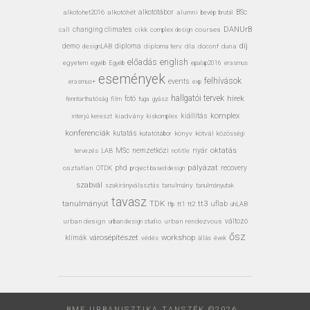
alkotohet2016
alkotóhét
alkotótábor
alumni
bevép
BSc
brutál
DANUrB
call
changing climates
cikk
complex design
courses
díj
demo
designLAB
diploma
diploma terv
dla
doconf
duna
előadás
english
egyetem
Egyéb
erasmus
egyéb
epalap2016
események
felhívások
events
erasmus+
exp
hallgatói tervek
hírek
fotó
fenntarthatóság
film
gyász
fuga
kiállítás
komplex
interjú
kiadvány
kiskomplex
kereszt
konferenciák
kutatás
kutatótábor
könyv
kötvál
közösségi
MSc
nyár
oktatás
nemzetközi
tervezés
LAB
notitle
pályázat
osztatlan
phd
recovery
OTDK
project based design
szabvál
tanulmány
tanulmányutak
szakirányválasztás
tavasz
TDK
tanulmányút
tt3
uflab
tt1
tt2
uhLAB
tfp
urban design
urban design studio
urban rendezvous
változó
ősz
városépítészet
workshop
klímák
védés
állás
évek
BME URBANISZTIKA TANSZÉK ©2026