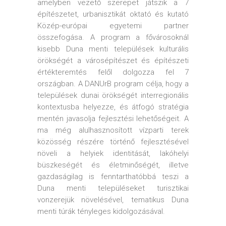
amelyben vezető szerepet játszik a 7
építészetet, urbanisztikát oktató és kutató
Közép-európai egyetemi partner
összefogása. A program a fővárosoknál
kisebb Duna menti települések kulturális
örökségét a városépítészet és építészeti
értékteremtés felől dolgozza fel 7
országban. A DANUrB program célja, hogy a
települések dunai örökségét interregionális
kontextusba helyezze, és átfogó stratégia
mentén javasolja fejlesztési lehetőségeit. A
ma még alulhasznosított vízparti terek
közösség részére történő fejlesztésével
növeli a helyiek identitását, lakóhelyi
büszkeségét és életminőségét, illetve
gazdaságilag is fenntarthatóbbá teszi a
Duna menti településeket turisztikai
vonzerejük növelésével, tematikus Duna
menti túrák tényleges kidolgozásával.