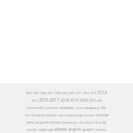
2014
2006
2007
2008
2009
2010
2011
2012
2013
2004
2005
2016
2017
2020
2018
2019
2021
a25
2015
alkotohet2016
alkotóhét
alkotótábor
alumni
bevép
BSc
brutál
DANUrB
call
changing climates
cikk
complex design
courses
díj
demo
designLAB
diploma
diploma terv
dla
doconf
duna
előadás
english
egyetem
Egyéb
erasmus
egyéb
epalap2016