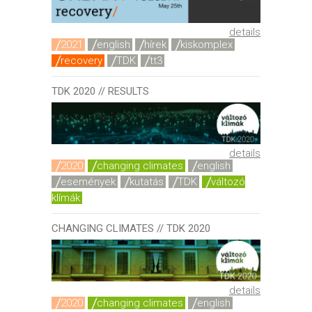
details
2021
english
hírek
kiskomplex
recovery
TDK
tt3
TDK 2020 // RESULTS
details
2020
changing climates
english
események
kutatás
TDK
változó
klímák
CHANGING CLIMATES // TDK 2020
details
2020
changing climates
english