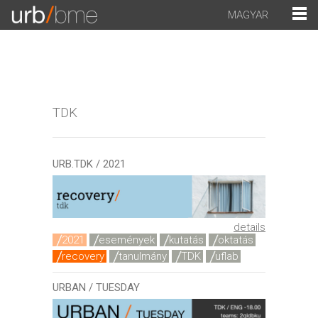
MAGYAR
TDK
URB.TDK / 2021
details
2021
események
kutatás
oktatás
recovery
tanulmány
TDK
uflab
URBAN / TUESDAY