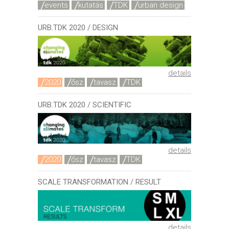
events
kutatás
TDK
urban design
URB.TDK 2020 / DESIGN
details
2020
ősz
tavasz
TDK
URB.TDK 2020 / SCIENTIFIC
details
2020
ősz
tavasz
TDK
SCALE TRANSFORMATION / RESULT
details