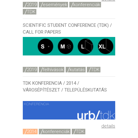
2019
események
konferenciák
TDK
SCIENTIFIC STUDENT CONFERENCE (TDK) /
CALL FOR PAPERS
details
2019
felhívások
kutatás
TDK
TDK KONFERENCIA / 2014 /
VÁROSÉPÍTÉSZET / TELEPÜLÉSKUTATÁS
details
2014
konferenciák
TDK