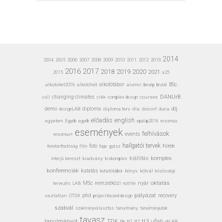
2014
2006
2007
2008
2009
2010
2011
2012
2013
2004
2005
2016
2017
2020
2018
2019
2021
a25
2015
alkotohet2016
alkotóhét
alkotótábor
alumni
bevép
BSc
brutál
DANUrB
call
changing climates
cikk
complex design
courses
díj
demo
designLAB
diploma
diploma terv
dla
doconf
duna
előadás
english
egyetem
Egyéb
erasmus
egyéb
epalap2016
események
felhívások
events
erasmus+
hallgatói tervek
hírek
fotó
fenntarthatóság
film
gyász
fuga
kiállítás
komplex
interjú
kiadvány
kiskomplex
kereszt
konferenciák
kutatás
kutatótábor
könyv
kötvál
közösségi
MSc
nyár
oktatás
nemzetközi
tervezés
LAB
notitle
pályázat
osztatlan
phd
recovery
OTDK
project based design
szabvál
tanulmány
tanulmányutak
szakirányválasztás
tavasz
TDK
tanulmányút
tt3
uflab
tt1
tt2
uhLAB
tfp