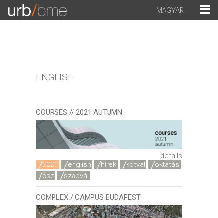
MAGYAR
ENGLISH
COURSES // 2021 AUTUMN
details
2021
english
hírek
kötvál
oktatás
ősz
szabvál
COMPLEX / CAMPUS BUDAPEST