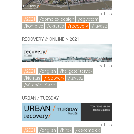
details
2021
complex design
egyetem
komplex
oktatás
recovery
tavasz
RECOVERY // ONLINE // 2021
details
2021
english
hallgatói tervek
kiállítás
recovery
tavasz
városépítészet
URBAN / TUESDAY
details
2021
english
hírek
kiskomplex