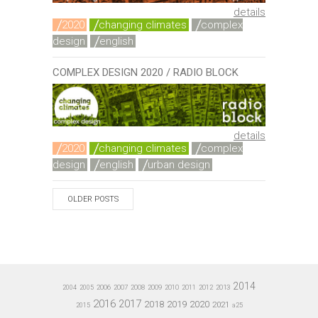
details
2020
changing climates
complex
design
english
COMPLEX DESIGN 2020 / RADIO BLOCK
details
2020
changing climates
complex
design
english
urban design
OLDER POSTS
2014
2006
2007
2008
2009
2010
2011
2012
2013
2004
2005
2016
2017
2020
2018
2019
2021
a25
2015