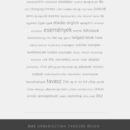
alkotohet2016
alkotóhét
alkotótábor
alumni
bevép
BSc
brutál
DANUrB
call
changing climates
cikk
complex design
courses
díj
demo
designLAB
diploma
diploma terv
dla
doconf
duna
előadás
english
egyetem
Egyéb
erasmus
egyéb
epalap2016
események
felhívások
events
erasmus+
hallgatói tervek
hírek
fotó
fenntarthatóság
film
gyász
fuga
kiállítás
komplex
interjú
kiadvány
kiskomplex
kereszt
konferenciák
kutatás
kutatótábor
könyv
kötvál
közösségi
MSc
nyár
oktatás
nemzetközi
tervezés
LAB
notitle
pályázat
osztatlan
phd
recovery
OTDK
project based design
szabvál
tanulmány
tanulmányutak
szakirányválasztás
tavasz
TDK
tanulmányút
tt3
uflab
tt1
tt2
uhLAB
tfp
urban design
urban design studio
urban rendezvous
változó
ősz
városépítészet
workshop
klímák
védés
állás
évek
BME URBANISZTIKA TANSZÉK ©2026