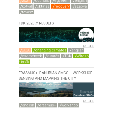
2021
courses
egyetem
english
kötvál
oktatás
recovery
szabvál
tavasz
TDK 2020 // RESULTS
details
2020
changing climates
english
események
kutatás
TDK
változó
klímák
ERASMUS+: DANUBIAN SMCS – WORKSHOP:
SENSING AND MAPPING THE CITY
details
english
erasmus+
workshop