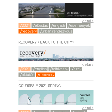
details
2021
előadás
english
események
recovery
urban rendezvous
RECOVERY / BACK TO THE CITY?
details
2021
english
felhívások
hírek
oktatás
recovery
COURSES // 2021 SPRING
details