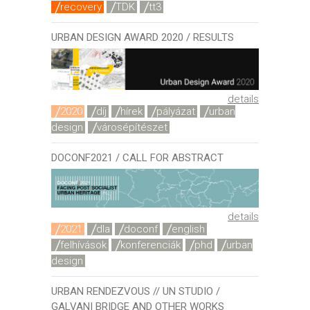
recovery
TDK
tt3
URBAN DESIGN AWARD 2020 / RESULTS
details
2020
díj
hírek
pályázat
urban
design
városépítészet
DOCONF2021 / CALL FOR ABSTRACT
details
2021
dla
doconf
english
felhívások
konferenciák
phd
urban
design
URBAN RENDEZVOUS // UN STUDIO /
GALVANI BRIDGE AND OTHER WORKS