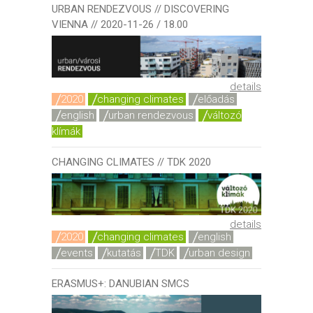
URBAN RENDEZVOUS // DISCOVERING
VIENNA // 2020-11-26 / 18.00
details
2020
changing climates
előadás
english
urban rendezvous
változó
klímák
CHANGING CLIMATES // TDK 2020
details
2020
changing climates
english
events
kutatás
TDK
urban design
ERASMUS+: DANUBIAN SMCS