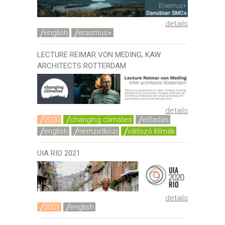
details
english
erasmus+
LECTURE REIMAR VON MEDING, KAW
ARCHITECTS ROTTERDAM
details
2020
changing climates
előadás
english
nemzetközi
változó klímák
UIA RIO 2021
details
2021
english