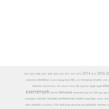
2016
2
2014
2006
2007
2008
2009
2010
2011
2012
2013
2004
2005
2015
alkotóhét
alkotótábor
alumni
bevép
BSc
call
changing climates
cikk
c
brutál
előa
díj
diploma
diploma terv
dla
doconf
duna
egyetem
Egyéb
egyéb
események
felhívások
events
fotó
fenntarthatóság
film
gyász
fuga
konferenciák
kiállítás
komplex
kiskomplex
kutatás
kutatótábor
könyv
kötv
pályázat
nyár
oktatás
s
osztatlan
phd
recovery
OTDK
project based design