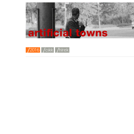
2016
cikk
hírek