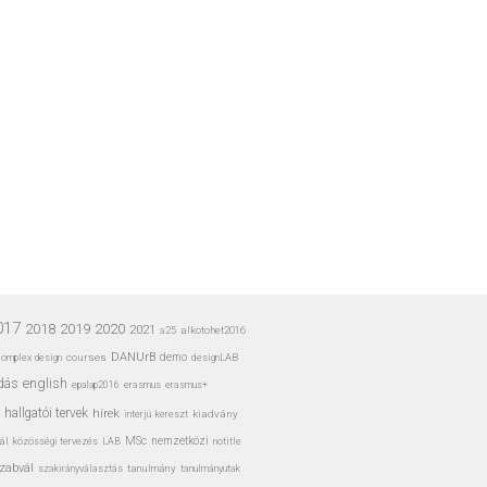
017
2020
2018
2019
2021
a25
alkotohet2016
DANUrB
omplex design
courses
demo
designLAB
dás
english
erasmus
erasmus+
epalap2016
hallgatói tervek
hírek
interjú
kiadvány
kereszt
MSc
ál
nemzetközi
közösségi tervezés
LAB
notitle
zabvál
tanulmány
tanulmányutak
szakirányválasztás