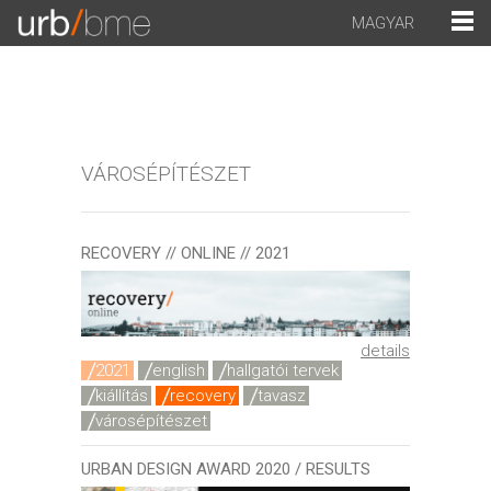
MAGYAR
VÁROSÉPÍTÉSZET
RECOVERY // ONLINE // 2021
details
2021
english
hallgatói tervek
kiállítás
recovery
tavasz
városépítészet
URBAN DESIGN AWARD 2020 / RESULTS