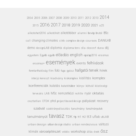
2014
2006
2007
2008
2009
2010
2011
2012
2013
2004
2005
2016
2017
2020
2018
2019
2021
a25
2015
alkotohet2016
alkotóhét
alkotótábor
alumni
bevép
BSc
brutál
DANUrB
call
changing climates
cikk
complex design
courses
díj
demo
designLAB
diploma
diploma terv
dla
doconf
duna
előadás
english
egyetem
Egyéb
erasmus
egyéb
epalap2016
események
felhívások
events
erasmus+
hallgatói tervek
hírek
fotó
fenntarthatóság
film
gyász
fuga
kiállítás
komplex
interjú
kiadvány
kiskomplex
kereszt
konferenciák
kutatás
kutatótábor
könyv
kötvál
közösségi
MSc
nyár
oktatás
nemzetközi
tervezés
LAB
notitle
pályázat
osztatlan
phd
recovery
OTDK
project based design
szabvál
tanulmány
tanulmányutak
szakirányválasztás
tavasz
TDK
tanulmányút
tt3
uflab
tt1
tt2
uhLAB
tfp
urban design
urban design studio
urban rendezvous
változó
ősz
városépítészet
workshop
klímák
védés
állás
évek