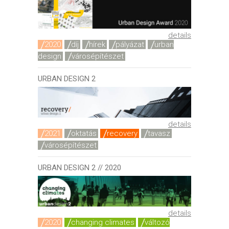
details
2020
díj
hírek
pályázat
urban
design
városépítészet
URBAN DESIGN 2
details
2021
oktatás
recovery
tavasz
városépítészet
URBAN DESIGN 2 // 2020
details
2020
changing climates
változó