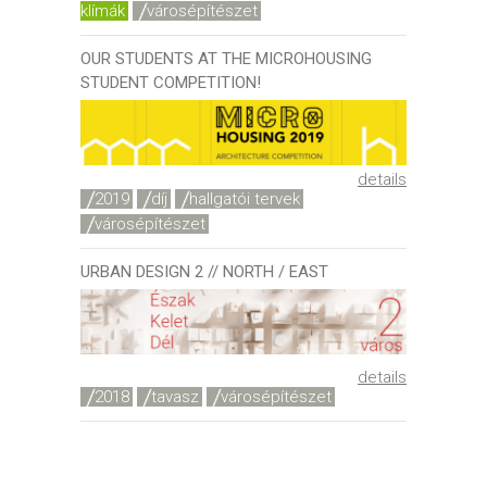
klímák
városépítészet
OUR STUDENTS AT THE MICROHOUSING
STUDENT COMPETITION!
details
2019
díj
hallgatói tervek
városépítészet
URBAN DESIGN 2 // NORTH / EAST
details
2018
tavasz
városépítészet