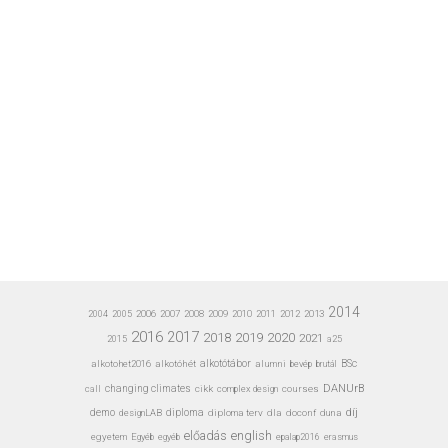
2014
2006
2007
2008
2009
2010
2011
2012
2013
2004
2005
2016
2017
2020
2018
2019
2021
a25
2015
alkotohet2016
alkotóhét
alkotótábor
alumni
bevép
BSc
brutál
DANUrB
call
changing climates
cikk
complex design
courses
díj
demo
designLAB
diploma
diploma terv
dla
doconf
duna
előadás
english
egyetem
Egyéb
erasmus
egyéb
epalap2016