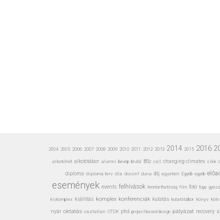
2016
2
2014
2006
2007
2008
2009
2010
2011
2012
2013
2004
2005
2015
alkotóhét
alkotótábor
alumni
bevép
BSc
call
changing climates
cikk
c
brutál
előa
díj
diploma
diploma terv
dla
doconf
duna
egyetem
Egyéb
egyéb
események
felhívások
events
fotó
fenntarthatóság
film
gyász
fuga
konferenciák
kiállítás
komplex
kiskomplex
kutatás
kutatótábor
könyv
kötv
pályázat
nyár
oktatás
s
osztatlan
phd
recovery
OTDK
project based design