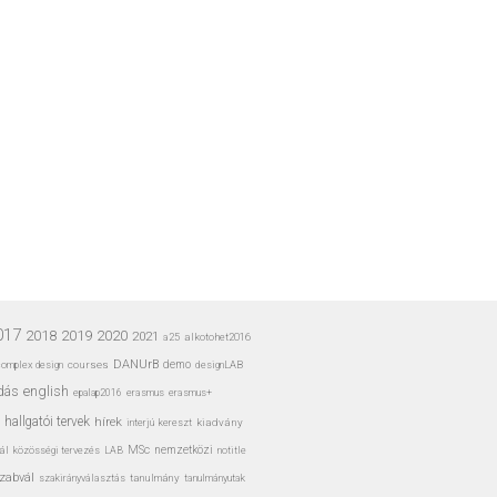
017
2020
2018
2019
2021
a25
alkotohet2016
DANUrB
omplex design
courses
demo
designLAB
dás
english
erasmus
erasmus+
epalap2016
hallgatói tervek
hírek
interjú
kiadvány
kereszt
MSc
ál
nemzetközi
közösségi tervezés
LAB
notitle
zabvál
tanulmány
tanulmányutak
szakirányválasztás