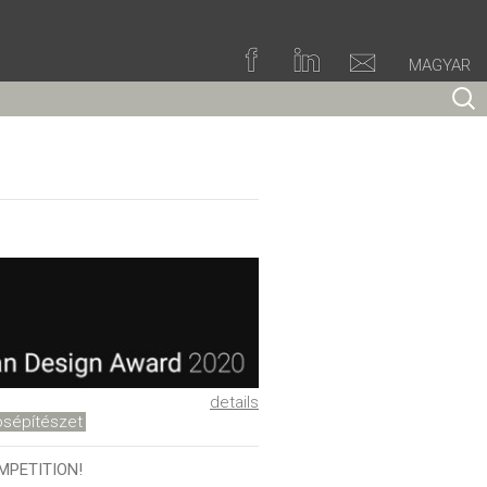
MAGYAR
Searc
for:
details
osépítészet
MPETITION!