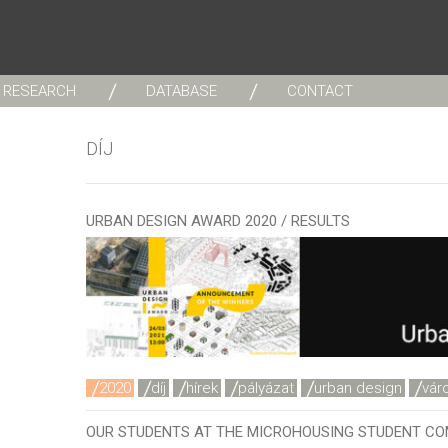
RESEARCH
DATABASE
CONTACT
DÍJ
URBAN DESIGN AWARD 2020 / RESULTS
2020
díj
hírek
pályázat
urban design
vár
OUR STUDENTS AT THE MICROHOUSING STUDENT CO