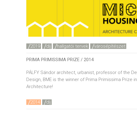
2019
díj
hallgatói tervek
városépítészet
PRIMA PRIMISSIMA PRIZE / 2014
PÁLFY Sándor architect, urbanist, professor of the D
Design, BME is the winner of Prima Primissima Prize i
Architecture!
2014
díj